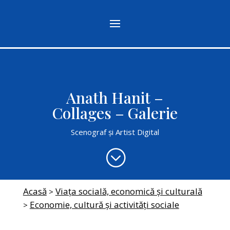
Anath Hanit –
Collages – Galerie
Scenograf şi Artist Digital
;
Acasă
Viața socială, economică și culturală
>
Economie, cultură şi activități sociale
>