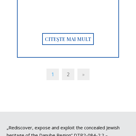
CITEȘTE MAI MULT
1
2
»
„Rediscover, expose and exploit the concealed Jewish
heritage of the Danube Region” DTP2-084-2.2 –