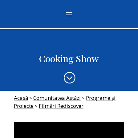
Cooking Show
;
Acasă
Comunitatea Astăzi
Programe și
>
>
Proiecte
Filmări Rediscover
>