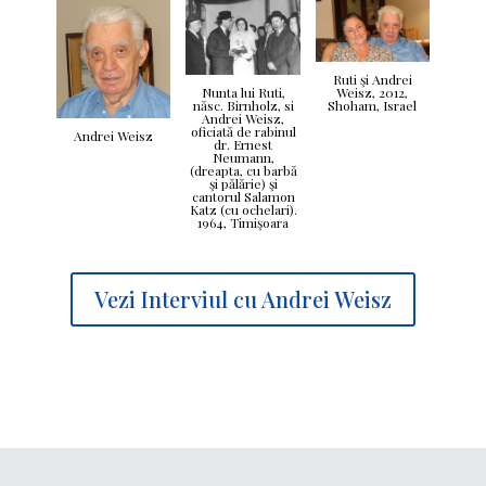
Ruti şi Andrei
Weisz, 2012,
Nunta lui Ruti,
Shoham, Israel
născ. Birnholz, si
Andrei Weisz,
oficiată de rabinul
Andrei Weisz
dr. Ernest
Neumann,
(dreapta, cu barbă
şi pălărie) şi
cantorul Salamon
Katz (cu ochelari).
1964, Timişoara
Vezi Interviul cu Andrei Weisz