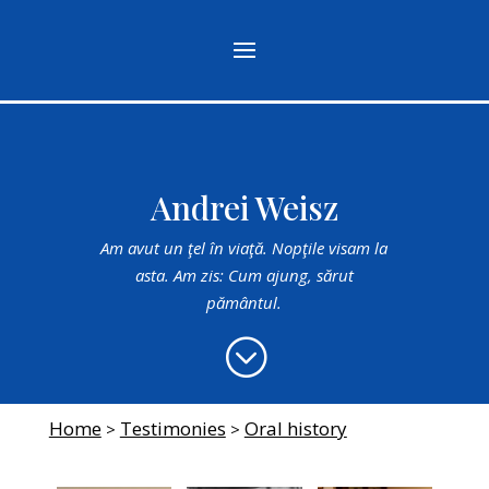
Andrei Weisz
Am avut un ţel în viaţă. Nopţile visam la
asta. Am zis: Cum ajung, sărut
pământul.
;
Home
Testimonies
Oral history
>
>