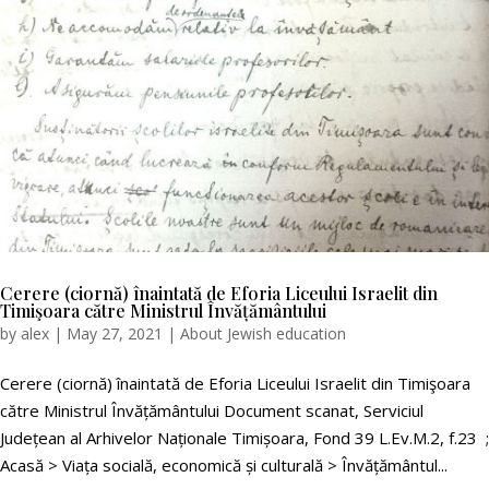
Cerere (ciornă) înaintată de Eforia Liceului Israelit din
Timişoara către Ministrul Învățământului
by
alex
|
May 27, 2021
|
About Jewish education
Cerere (ciornă) înaintată de Eforia Liceului Israelit din Timişoara
către Ministrul Învățământului Document scanat, Serviciul
Județean al Arhivelor Naționale Timișoara, Fond 39 L.Ev.M.2, f.23 ;
Acasă > Viața socială, economică și culturală > Învățământul...