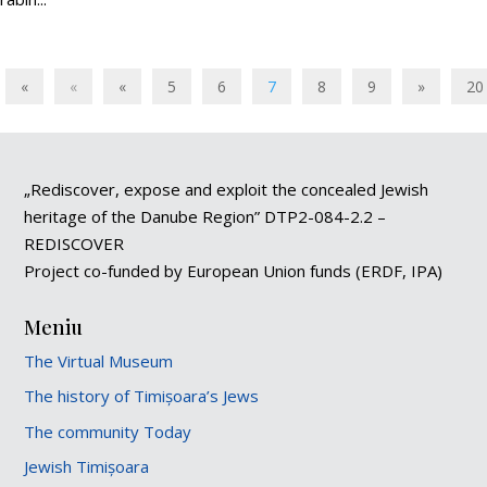
«
«
«
5
6
7
8
9
»
20
„Rediscover, expose and exploit the concealed Jewish
heritage of the Danube Region” DTP2-084-2.2 –
REDISCOVER
Project co-funded by European Union funds (ERDF, IPA)
Meniu
The Virtual Museum
The history of Timișoara’s Jews
The community Today
Jewish Timișoara