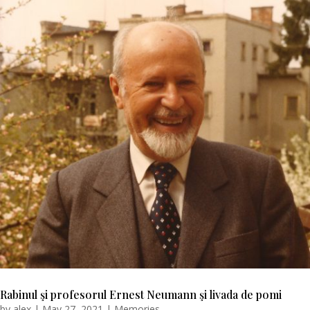
Rabinul şi profesorul Ernest Neumann şi livada de pomi
by
alex
|
May 27, 2021
|
Memories