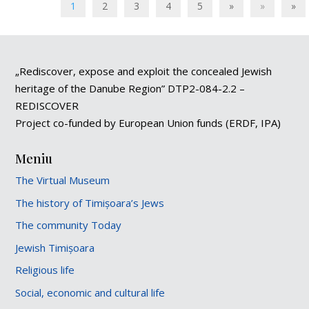
1
2
3
4
5
»
»
»
„Rediscover, expose and exploit the concealed Jewish
heritage of the Danube Region” DTP2-084-2.2 –
REDISCOVER
Project co-funded by European Union funds (ERDF, IPA)
Meniu
The Virtual Museum
The history of Timișoara’s Jews
The community Today
Jewish Timișoara
Religious life
Social, economic and cultural life