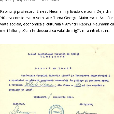
Rabinul şi profesorul Ernest Neumann şi livada de pomi Deja din
’40 era considerat o somitate Toma George Maiorescu ; Acasă >
Viața socială, economică și culturală > Amintiri Rabinul Neumann cu
meri înfloriți „Cum te descurci cu valul de frig?‟, m-a întrebat în...