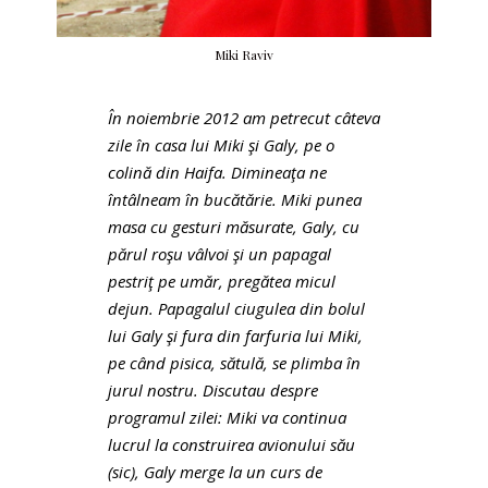
Miki Raviv
În noiembrie 2012 am petrecut câteva
zile în casa lui Miki şi Galy, pe o
colină din Haifa. Dimineaţa ne
întâlneam în bucătărie. Miki punea
masa cu gesturi măsurate, Galy, cu
părul roşu vâlvoi şi un papagal
pestriţ pe umăr, pregătea micul
dejun. Papagalul ciugulea din bolul
lui Galy şi fura din farfuria lui Miki,
pe când pisica, sătulă, se plimba în
jurul nostru. Discutau despre
programul zilei: Miki va continua
lucrul la construirea avionului său
(sic), Galy merge la un curs de