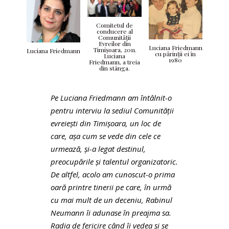
Comitetul de
conducere al
Comunității
Evreilor din
Luciana Friedmann
Timişoara, 2011.
Luciana Friedmann
cu părinții ei în
Luciana
1980
Friedmann, a treia
din stânga.
Pe Luciana Friedmann am întâlnit-o
pentru interviu la sediul Comunităţii
evreieşti din Timişoara, un loc de
care, aşa cum se vede din cele ce
urmează, şi-a legat destinul,
preocupările şi talentul organizatoric.
De altfel, acolo am cunoscut-o prima
oară printre tinerii pe care, în urmă
cu mai mult de un deceniu, Rabinul
Neumann îi adunase în preajma sa.
Radia de fericire când îi vedea şi se