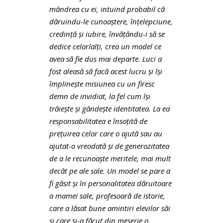
mândrea cu ei, intuind probabil că
dăruindu-le cunoaştere, înţelepciune,
credinţă şi iubire, învăţându-i să se
dedice celorlalţi, crea un model ce
avea să fie dus mai departe. Luci a
fost aleasă să facă acest lucru şi
î
şi
împlineşte misiunea cu un firesc
demn de invidiat, la fel cum îşi
trăieşte şi gândeşte identitatea. La ea
responsabilitatea e însoţită de
preţuirea celor care o ajută sau au
ajutat-o vreodată şi de generozitatea
de a le recunoaşte meritele, mai mult
decât pe ale sale. Un model se pare a
fi găsit şi în personalitatea dăruitoare
a mamei sale, profesoară de istorie,
care a lăsat bune amintiri elevilor săi
şi care şi-a făcut din meserie o