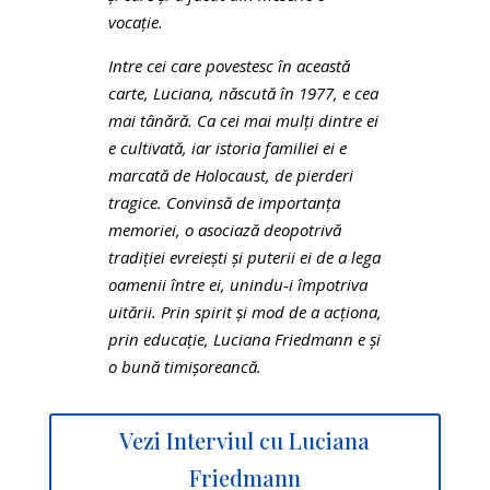
vocaţie.
Intre cei care povestesc în această
carte, Luciana, născută în 1977, e cea
mai tânără. Ca cei mai mulţi dintre ei
e cultivată, iar istoria familiei ei e
marcată de Holocaust, de pierderi
tragice. Convinsă de importanţa
memoriei, o asociază deopotrivă
tradiţiei evreieşti şi puterii ei de a lega
oamenii între ei, unindu-i împotriva
uitării. Prin spirit şi mod de a acţiona,
prin educaţie, Luciana Friedmann e şi
o bună timişoreancă.
Vezi Interviul cu Luciana
Friedmann