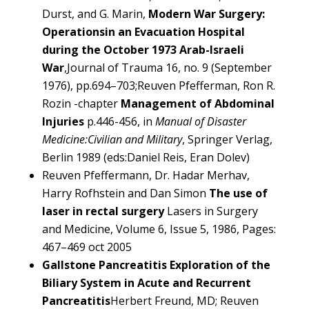
Durst, and G. Marin,
Modern War Surgery:
Operations
in an Evacuation Hospital
during the October 1973 Arab-Israeli
War
,Journal of Trauma 16, no. 9 (September
1976), pp.694–703;Reuven Pfefferman, Ron R.
Rozin -chapter
Management of Abdominal
Injuries
p.446-456, in
Manual of Disaster
Medicine:Civilian and Military
, Springer Verlag,
Berlin 1989 (eds:Daniel Reis, Eran Dolev)
Reuven Pfeffermann, Dr. Hadar Merhav,
Harry Rofhstein and Dan Simon
The use of
laser in rectal surgery
Lasers in Surgery
and Medicine, Volume 6, Issue 5, 1986, Pages:
467–469 oct 2005
Gallstone Pancreatitis Exploration of the
Biliary System in Acute and Recurrent
Pancreatitis
Herbert Freund, MD; Reuven