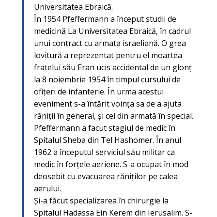
Universitatea Ebraică.
În 1954 Pfeffermann a început studii de
medicină La Universitatea Ebraică, în cadrul
unui contract cu armata israeliană. O grea
lovitură a reprezentat pentru el moartea
fratelui său Eran ucis accidental de un glonț
la 8 noiembrie 1954 în timpul cursului de
ofițeri de infanterie. În urma acestui
eveniment s-a întărit voința sa de a ajuta
răniții în general, și cei din armată în special.
Pfeffermann a facut stagiul de medic în
Spitalul Sheba din Tel Hashomer. În anul
1962 a începutul serviciul său militar ca
medic în forțele aeriene. S-a ocupat în mod
deosebit cu evacuarea răniților pe calea
aerului.
Și-a făcut specializarea în chirurgie la
Spitalul Hadassa Ein Kerem din Ierusalim. S-