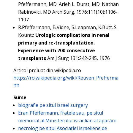
Pfeffermann, MD; Arieh L. Durst, MD; Nathan
Rabinovici, MD Arch Surg. 1976;111(10):1106-
1107.
R.Pfeffermann, B.Vidne, S.Leapman, K.Butt. S.
Kountz
Urologic complications in renal
primary and re-transplantation.
Experience with 200 consecutive
transplants
Am J Surg 131:242-245, 1976
Articol preluat din wikipedia.ro
https://ro.wikipedia.org/wiki/Reuven_Pfefferma
nn
Surse
biografie pe situl israel surgery
Eran Pfeffermann, fratele sau, pe situl
memorial al Ministerului israelian al apărării
necrolog pe situl Asociației israeliene de