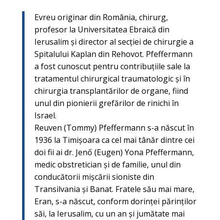
Evreu originar din România, chirurg,
profesor la Universitatea Ebraică din
Ierusalim și director al secției de chirurgie a
Spitalului Kaplan din Rehovot. Pfeffermann
a fost cunoscut pentru contribuțiile sale la
tratamentul chirurgical traumatologic și în
chirurgia transplantărilor de organe, fiind
unul din pionierii grefărilor de rinichi în
Israel.
Reuven (Tommy) Pfeffermann s-a născut în
1936 la Timișoara ca cel mai tânăr dintre cei
doi fii ai dr. Jenő (Eugen) Yona Pfeffermann,
medic obstretician și de familie, unul din
conducătorii mișcării sioniste din
Transilvania și Banat. Fratele său mai mare,
Eran, s-a născut, conform dorinței părinților
săi, la Ierusalim, cu un an și jumătate mai