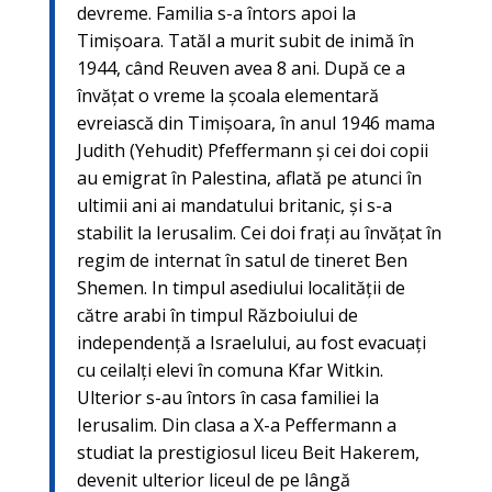
devreme. Familia s-a întors apoi la
Timișoara. Tatăl a murit subit de inimă în
1944, când Reuven avea 8 ani. După ce a
învățat o vreme la școala elementară
evreiască din Timișoara, în anul 1946 mama
Judith (Yehudit) Pfeffermann și cei doi copii
au emigrat în Palestina, aflată pe atunci în
ultimii ani ai mandatului britanic, și s-a
stabilit la Ierusalim. Cei doi frați au învățat în
regim de internat în satul de tineret Ben
Shemen. In timpul asediului localității de
către arabi în timpul Războiului de
independență a Israelului, au fost evacuați
cu ceilalți elevi în comuna Kfar Witkin.
Ulterior s-au întors în casa familiei la
Ierusalim. Din clasa a X-a Peffermann a
studiat la prestigiosul liceu Beit Hakerem,
devenit ulterior liceul de pe lângă