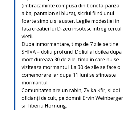
(imbracaminte compusa din boneta-panza
alba, pantalon si bluza), sicriul fiind unul
foarte simplu şi auster. Legile modestiei in
fata creatiei lui D-zeu insotesc intreg cercul
vietii.
Dupa inmormantare, timp de 7 zile se tine
SHIVA – doliu profund. Doliul al doilea dupa
mort dureaza 30 de zile, timp in care nu se
viziteaza mormantul. La 30 de zile se face o
comemorare iar dupa 11 luni se sfinteste
mormantul.
Comunitatea are un rabin, Zvika Kfir, şi doi
oficianţi de cult, pe domnii Ervin Weinberger
si Tiberiu Hornung.