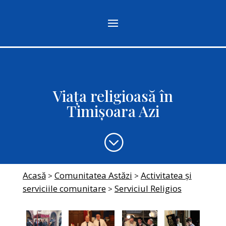
Viața religioasă în
Timișoara Azi
;
Acasă
Comunitatea Astăzi
Activitatea și
>
>
serviciile comunitare
Serviciul Religios
>