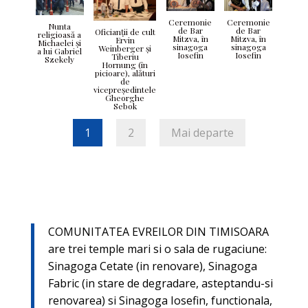
Ceremonie
Ceremonie
Nunta
de Bar
de Bar
Oficianţii de cult
religioasă a
Mitzva, în
Mitzva, în
Ervin
Michaelei şi
sinagoga
sinagoga
Weinberger şi
a lui Gabriel
Iosefin
Iosefin
Tiberiu
Szekely
Hornung (în
picioare), alături
de
vicepreşedintele
Gheorghe
Sebok
1
2
Mai departe
COMUNITATEA EVREILOR DIN TIMISOARA
are trei temple mari si o sala de rugaciune:
Sinagoga Cetate (in renovare), Sinagoga
Fabric (in stare de degradare, asteptandu-si
renovarea) si Sinagoga Iosefin, functionala,