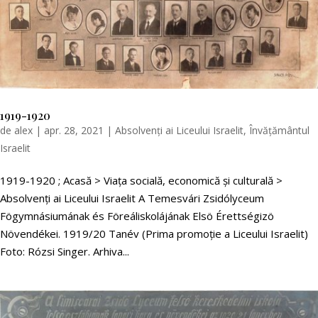
1919-1920
de
alex
|
apr. 28, 2021
|
Absolvenți ai Liceului Israelit
,
Învățământul
Israelit
1919-1920 ; Acasă > Viața socială, economică și culturală >
Absolvenți ai Liceului Israelit A Temesvári Zsidólyceum
Fögymnásiumának és Föreáliskolájának Elsö Érettségizö
Növendékei. 1919/20 Tanév (Prima promoție a Liceului Israelit)
Foto: Rózsi Singer. Arhiva...