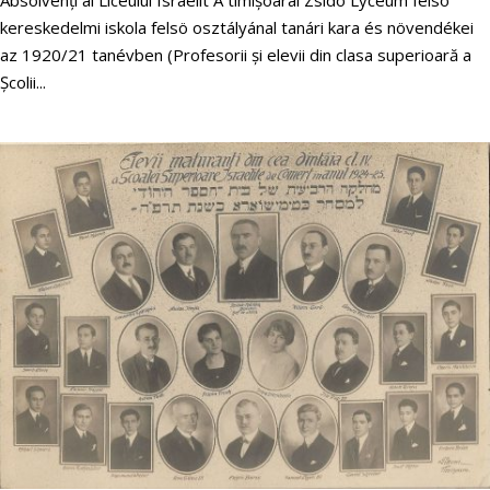
kereskedelmi iskola felsö osztályánal tanári kara és növendékei
az 1920/21 tanévben (Profesorii şi elevii din clasa superioară a
Școlii...