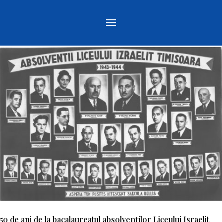
50 de ani de la bacalaureatul absolvenţilor Liceului Israelit