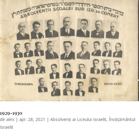
1929-1930
de
alex
|
apr. 28, 2021
|
Absolvenți ai Liceului Israelit
,
Învățământul
Israelit