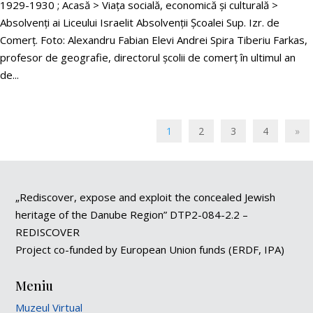
1929-1930 ; Acasă > Viața socială, economică și culturală >
Absolvenți ai Liceului Israelit Absolvenții Școalei Sup. Izr. de
Comerț. Foto: Alexandru Fabian Elevi Andrei Spira Tiberiu Farkas,
profesor de geografie, directorul şcolii de comerț în ultimul an
de...
1
2
3
4
»
„Rediscover, expose and exploit the concealed Jewish
heritage of the Danube Region” DTP2-084-2.2 –
REDISCOVER
Project co-funded by European Union funds (ERDF, IPA)
Meniu
Muzeul Virtual