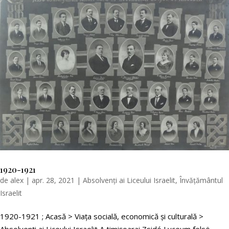
1920-1921
de
alex
|
apr. 28, 2021
|
Absolvenți ai Liceului Israelit
,
Învățământul
Israelit
1920-1921 ; Acasă > Viața socială, economică și culturală >
Absolvenți ai Liceului Israelit A timişoarai Zsidó Lyceum felsö