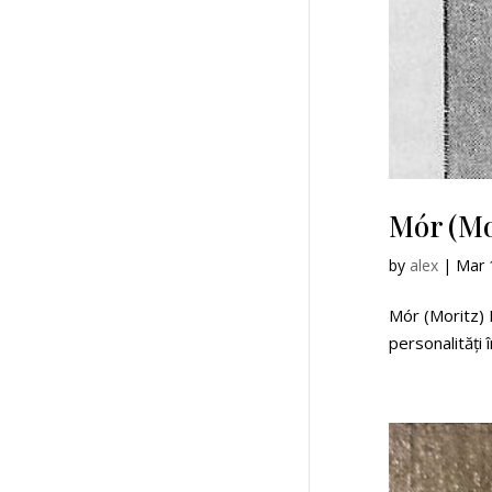
Mór (Mo
by
alex
|
Mar 
Mór (Moritz) 
personalități 