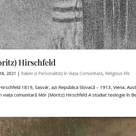
ritz) Hirschfeld
18, 2021
|
Rabini și Personalități în Viața Comunitară
,
Religious life
Hirschfeld 1819, Sasvár, azi Republica Slovacă – 1913, Viena, Austr
în viața comunitară Mór (Moritz) Hirschfeld A studiat teologie în Berl