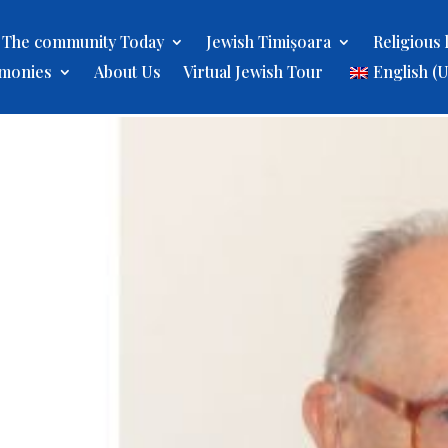
The community Today
Jewish Timișoara
Religious l
imonies
About Us
Virtual Jewish Tour
English (