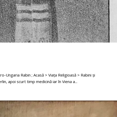
o-Ungaria Rabin ; Acasă > Viața Religioasă > Rabini și
in, apoi scurt timp medicină iar în Viena a...