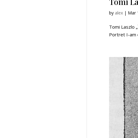
Tomi La
by
alex
|
Mar 
Tomi Laszlo „
Portret I-am c