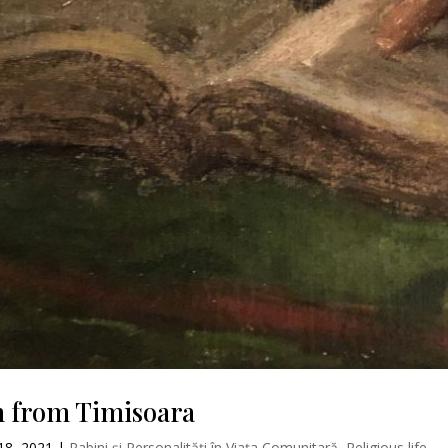
 from Timisoara
18, 2021
|
Rabini și Personalități în Viața Comunitară
,
Religious life