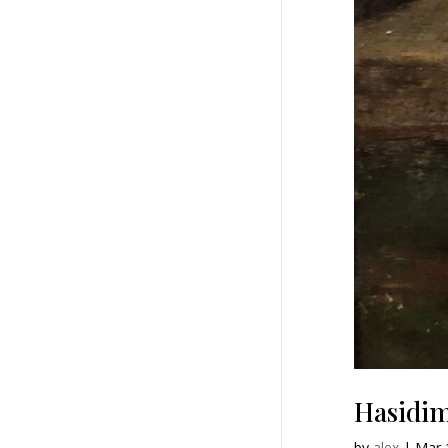
Hasidim
by
alex
|
Mar 