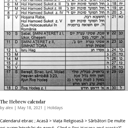
The Hebrew calendar
by
alex
|
May 18, 2021
|
Holidays
Calendarul ebraic ; Acasă > Viața Religioasă > Sărbători De multe
ori auzim întrebări de genul: „Când e Roş Haşana anul acesta?‟