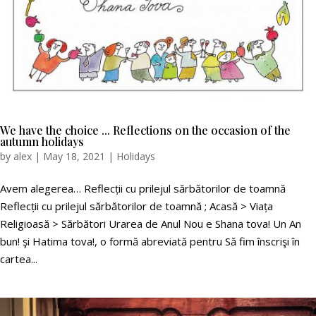
We have the choice ... Reflections on the occasion of the
autumn holidays
by
alex
|
May 18, 2021
|
Holidays
Avem alegerea… Reflecții cu prilejul sărbătorilor de toamnă
Reflecții cu prilejul sărbătorilor de toamnă ; Acasă > Viața
Religioasă > Sărbători Urarea de Anul Nou e Shana tova! Un An
bun! şi Hatima tova!, o formă abreviată pentru Să fim înscrişi în
cartea...