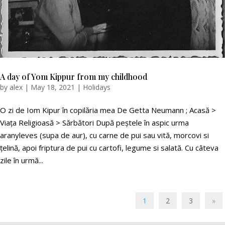
A day of Yom Kippur from my childhood
by
alex
|
May 18, 2021
|
Holidays
O zi de Iom Kipur în copilăria mea De Getta Neumann ; Acasă >
Viața Religioasă > Sărbători După peștele în aspic urma
aranyleves (supa de aur), cu carne de pui sau vită, morcovi si
țelină, apoi friptura de pui cu cartofi, legume si salată. Cu câteva
zile în urmă...
1
2
3
»