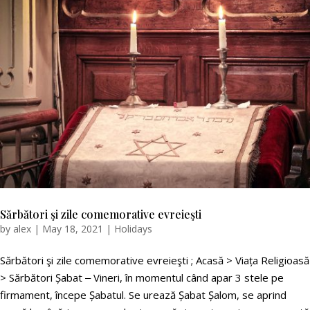
Sărbători şi zile comemorative evreieşti
by
alex
|
May 18, 2021
|
Holidays
Sărbători şi zile comemorative evreieşti ; Acasă > Viața Religioasă
> Sărbători Șabat ‒ Vineri, în momentul când apar 3 stele pe
firmament, începe Șabatul. Se urează Șabat Șalom, se aprind