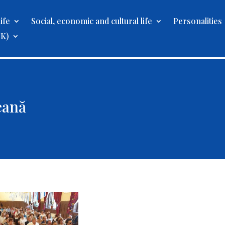
ife
Social, economic and cultural life
Personalities
UK)
eană