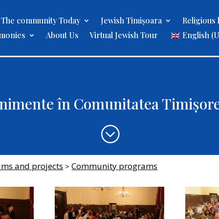
The community Today
Jewish Timișoara
Religious l
imonies
About Us
Virtual Jewish Tour
English (
nimente în Comunitatea Timișor
;
ams and projects
Community programs
>