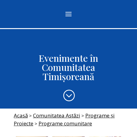
Evenimente în
Comunitatea
Timișoreană
;
Acasă
Comunitatea Astăzi
Programe și
>
>
Proiecte
Programe comunitare
>