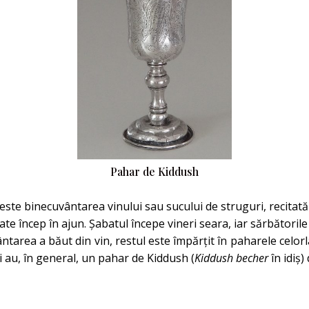
Pahar de Kiddush
este binecuvântarea vinului sau sucului de struguri, recitată 
oate încep în ajun. Șabatul începe vineri seara, iar sărbători
area a băut din vin, restul este împărțit în paharele celorlal
şti au, în general, un pahar de Kiddush (
Kiddush becher
în idiş)