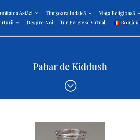
nitatea Astăzi
Timișoara Iudaică
Viața Religioasă
rturii
Despre Noi
Tur Evreiesc Virtual
Română
Pahar de Kiddush
;