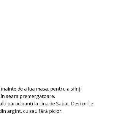
înainte de a lua masa, pentru a sfinți
le în seara premergătoare.
ți participanți la cina de Șabat. Deşi orice
 din argint, cu sau fără picior.