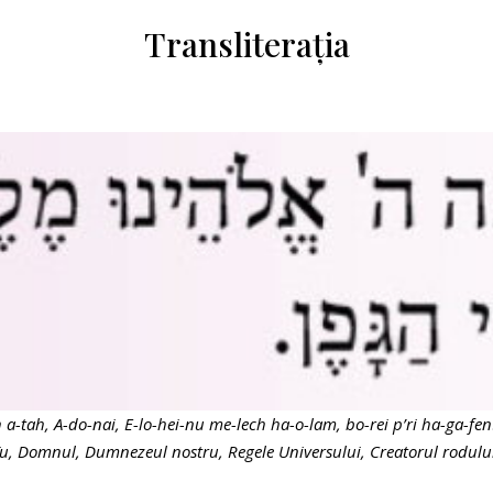
Transliterația
 a-tah, A-do-nai
, E-lo-hei-nu me-lech ha-o-lam, bo-rei p’ri ha-ga-fen
u, Domnul, Dumnezeul nostru, Regele Universului, Creatorul rodului 