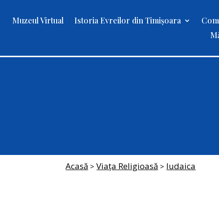
Muzeul Virtual
Istoria Evreilor din Timișoara
Comu
Mă
Acasă
Viața Religioasă
Iudaica
>
>