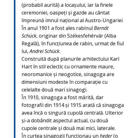
(probabil aurită) a locaşului, iar la finele
ceremoniei, oaspeți şi gazde au cântat
împreună imnul național al Austro-Ungariei.
În anul 1901 a fost ales rabinul
Bernát
Schück
,
originar din Székesfehérvár (Alba
Regală), în funcțiunea de rabin, urmat de fiul
lui,
Andrei
Schück
.
Construită după planurile arhitectului Karl
Hart în stil eclectic cu ornamente maure,
neoromanice şi neogotice, sinagoga are
dimensiuni modeste în comparație cu
celelalte două mari sinagogi.
În 1910, sinagoga a fost mărită, dar
fotografii din 1914 şi 1915 arată că sinagoga
avea încă o singură cupolă centrală. Ulterior
şi-a dobândit aspectul actual, cu două
cupole centrale şi două mai mici, laterale.
În curtea sinagogii funcționau un
heder
(o