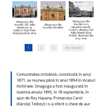
Sinagoga din
Sinagoga din
Iosefin cu o
Sinagoga din
Iosefin. Bd. Iuliu
singură cupolă.
Iosefin (detaliu)
Maniu nr. 55.
Vedere dinspre bd.
Arhitect Karl Hart.
Iuliu Maniu (fost
Inaugurată în 1895.
Fröbl). Ilustrată din
1914-1915.
1
2
3
Mai departe
Comunitatea ortodoxă, constituită în anul
1871, se reunea până în anul 1894 în localuri
închiriate. Sinagoga a fost inaugurată în
toamna anului 1895, în 18 septembrie, în
ajun de Roş Haşana. Primarului Carol
(Károly) Telbisz) i s-a oferit o cheie de aur