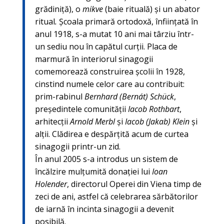
grădiniță), o
mikve
(baie rituală) şi un abator
ritual
.
Școala primară ortodoxă, înființată în
anul 1918, s-a mutat 10 ani mai târziu într-
un sediu nou în capătul curții. Placa de
marmură în interiorul sinagogii
comemorează construirea şcolii în 1928,
cinstind numele celor care au contribuit:
prim-rabinul
Bernhard
(Bernát)
Schück
,
preşedintele comunității
Iacob
Rothbart
,
arhitecții
Arnold
Merbl
şi
Iacob (Jakab)
Klein
şi
alții. Clădirea e despărțită acum de curtea
sinagogii printr-un zid.
În anul 2005 s-a introdus un sistem de
încălzire mulțumită donației lui
Ioan
Holender
, directorul Operei din Viena timp de
zeci de ani, astfel că celebrarea sărbătorilor
de iarnă în incinta sinagogii a devenit
posibilă.