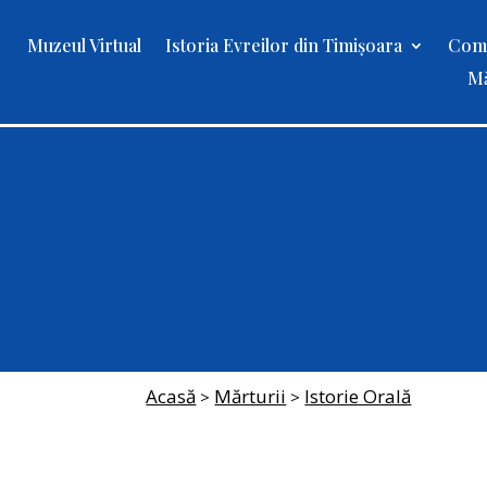
Muzeul Virtual
Istoria Evreilor din Timișoara
Comu
Mă
Acasă
Mărturii
Istorie Orală
>
>