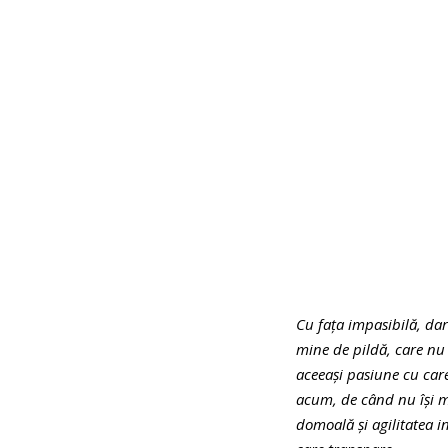
Cu faţa impasibilă, dar
mine de pildă, care nu 
aceeaşi pasiune cu care
acum, de când nu îşi ma
domoală şi agilitatea in