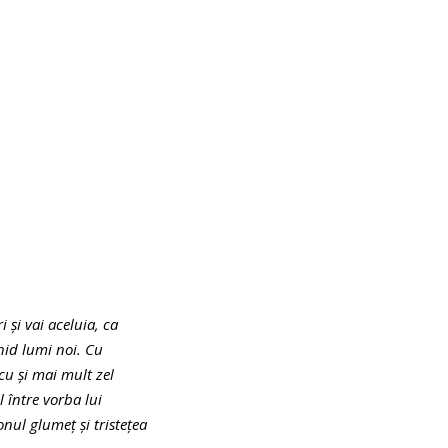
 şi vai aceluia, ca
chid lumi noi. Cu
cu şi mai mult zel
 între vorba lui
onul glumeţ şi tristeţea