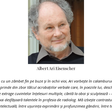
Albert Ari Eisenscher
 cu un zâmbet fin pe buze şi în ochii vioi, Ari vorbeşte în calambururi
prinde din zbor tâlcul acrobaţiilor verbale care, în poeziile lui, des
 extrage cuvintelor înţelesuri multiple, cântă la oboi
şi sculptează – 
i desfăşoară talentele în profesia de radiolog. Mă izbeşte contrastul
telectuală, între uşurinţa exprimării şi profunzimea gândirii, între t