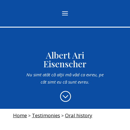
Albert Ari
Eisenscher
Nu simt atât că alţii mă văd ca evreu, pe
cât simt eu că sunt evreu.
;
Home
Testimonies
Oral history
>
>