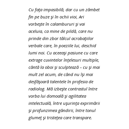
Cu faţa impasibilă, dar cu un zâmbet
fin pe buze şi în ochii vioi, Ari
vorbeşte în calambururi şi vai
aceluia, ca mine de pildă, care nu
prinde din zbor tâlcul acrobaţiilor
verbale care, în poeziile lui, deschid
lumi noi. Cu aceeaşi pasiune cu care
extrage cuvintelor înţelesuri multiple,
cântă la oboi
şi sculptează – cu şi mai
mult zel acum, de când nu îşi mai
desfăşoară talentele în profesia de
radiolog. Mă izbeşte contrastul între
vorba lui domoală şi agilitatea
intelectuală, între uşurinţa exprimării
şi profunzimea gândirii, între tonul
glumeţ şi tristeţea care transpare.