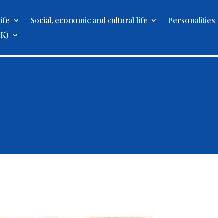
ife
Social, economic and cultural life
Personalities
UK)