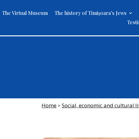
The Virtual Museum
The history of Timișoara’s Jews
Test
Home
Social, economic and cultural li
>