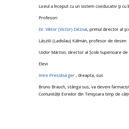
Liceul a început cu un sistem coeducativ şi cu 
Profesori
Dr. Viktor (Victor) Déznai
, primul director al ş
László (Ladislau) Kálmán, profesor de desen
Izidor Márton, director al Școlii Superioare d
Elevi
Imre Pressburger
, dreapta, sus
Bruno Brauch, stânga sus, va deveni farmacist 
Comunității Evreilor din Timişoara timp de câți