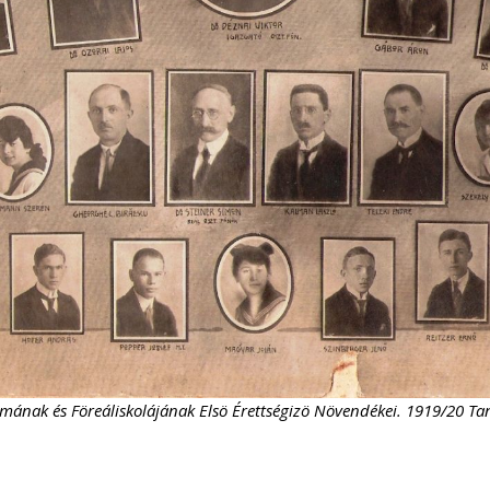
nak és Föreáliskolájának Elsö Érettségizö Növendékei. 1919/20 Tanév
L