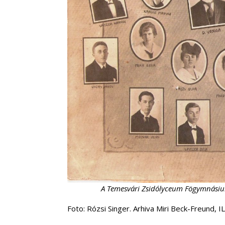
A Temesvári Zsidólyceum Fögymnásiumá
Foto: Rózsi Singer. Arhiva Miri Beck-Freund, I