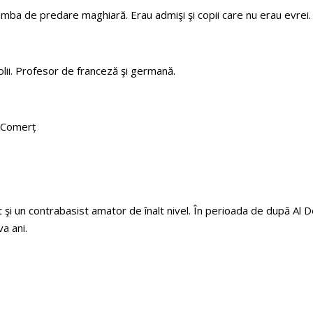
limba de predare maghiară. Erau admişi şi copii care nu erau evrei.
colii. Profesor de franceză şi germană.
e Comerț
şi un contrabasist amator de înalt nivel. În perioada de după Al D
va ani.