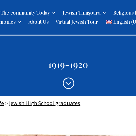
The community Today
Jewish Timișoara
Religious l
imonies
About Us
Virtual Jewish Tour
English (
1919-1920
;
fe
Jewish High School graduates
>