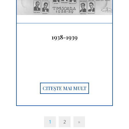
1938-1939
CITEȘTE MAI MULT
1
2
»