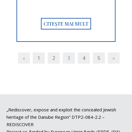
CITEȘTE MAI MULT
«
1
2
3
4
5
»
„Rediscover, expose and exploit the concealed Jewish
heritage of the Danube Region” DTP2-084-2.2 –
REDISCOVER
Project co-funded by European Union funds (ERDF, IPA)